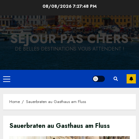
Skip
08/08/2026
7:27:49 PM
to
content
SÉJOUR PAS CHERS
DE BELLES DESTINATIONS VOUS ATTENDENT !
Primary
Menu
Home
Sauerbraten au Gasthaus am Fluss
Sauerbraten au Gasthaus am Fluss