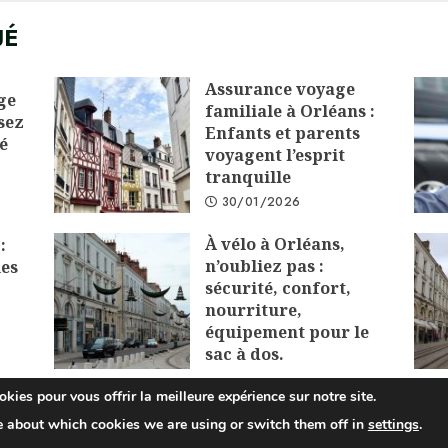
UÉ
Assurance voyage
ge
familiale à Orléans :
sez
Enfants et parents
é
voyagent l’esprit
tranquille
30/01/2026
À vélo à Orléans,
:
n’oubliez pas :
les
sécurité, confort,
nourriture,
équipement pour le
sac à dos.
01/12/2025
kies pour vous offrir la meilleure expérience sur notre site.
e about which cookies we are using or switch them off in
settings
.
opyright © 2025 All rights reserved.
|
ChromeNews
by AF theme