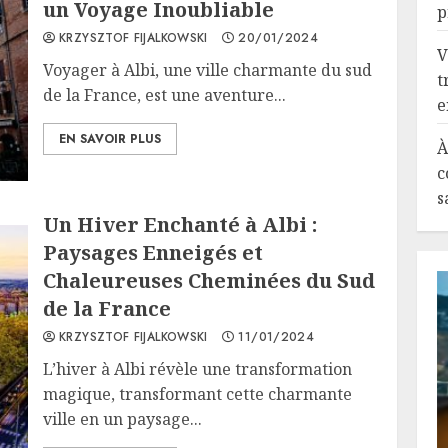
un Voyage Inoubliable
p
KRZYSZTOF FIJALKOWSKI
20/01/2024
V
Voyager à Albi, une ville charmante du sud
t
de la France, est une aventure...
e
EN SAVOIR PLUS
À
c
s
Un Hiver Enchanté à Albi :
Paysages Enneigés et
Chaleureuses Cheminées du Sud
de la France
KRZYSZTOF FIJALKOWSKI
11/01/2024
L’hiver à Albi révèle une transformation
magique, transformant cette charmante
ville en un paysage...