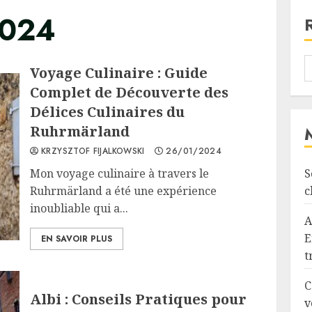
2024
Voyage Culinaire : Guide
Complet de Découverte des
Délices Culinaires du
Ruhrmärland
KRZYSZTOF FIJALKOWSKI
26/01/2024
Mon voyage culinaire à travers le
S
Ruhrmärland a été une expérience
c
inoubliable qui a...
A
E
EN SAVOIR PLUS
t
C
Albi : Conseils Pratiques pour
v