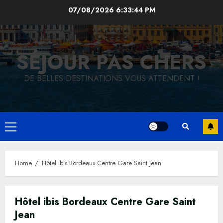
Skip
07/08/2026
6:33:44 PM
to
content
SÉJOUR PAS CHERS
DE BELLES DESTINATIONS VOUS ATTENDENT !
Primary
Menu
Home
Hôtel ibis Bordeaux Centre Gare Saint Jean
Hôtel ibis Bordeaux Centre Gare Saint
Jean