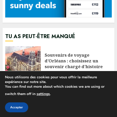
TU AS PEUT-ÊTRE MANQUÉ
Souvenirs de voyage
d’Orléans : choisissez un
souvenir chargé d’histoire
19/02/2026
Nous utilisons des cookies pour vous offrir la meilleure
expérience sur notre site.
You can find out more about which cookies we are using or
switch them off in
settings
.
Assurance voyage familiale à
Orléans : Enfants et parents
voyagent l’esprit tranquille
Accepter
30/01/2026