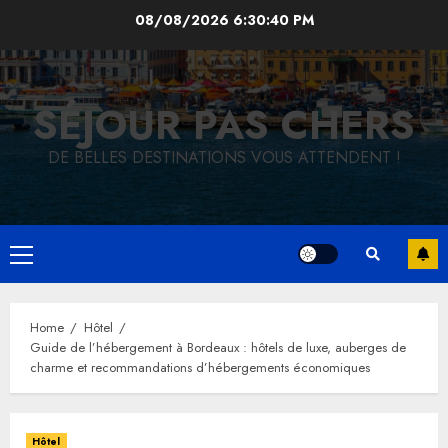
Skip
08/08/2026
6:30:42 PM
to
content
SÉJOUR PAS CHERS
DE BELLES DESTINATIONS VOUS ATTENDENT !
Primary
Menu
Home
Hôtel
Guide de l’hébergement à Bordeaux : hôtels de luxe, auberges de
charme et recommandations d’hébergements économiques
Hôtel