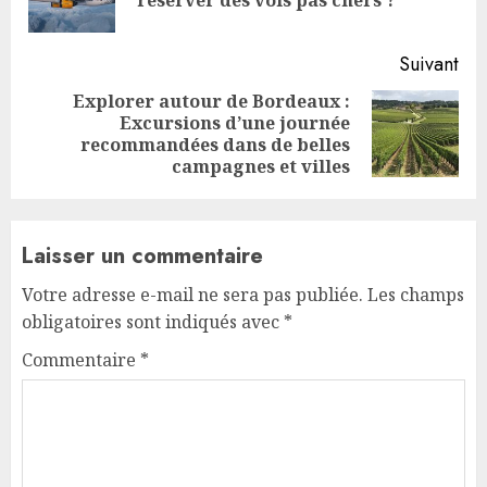
réserver des vols pas chers ?
pos
Suivant
Explorer autour de Bordeaux :
Excursions d’une journée
Next
recommandées dans de belles
post:
campagnes et villes
Laisser un commentaire
Votre adresse e-mail ne sera pas publiée.
Les champs
obligatoires sont indiqués avec
*
Commentaire
*