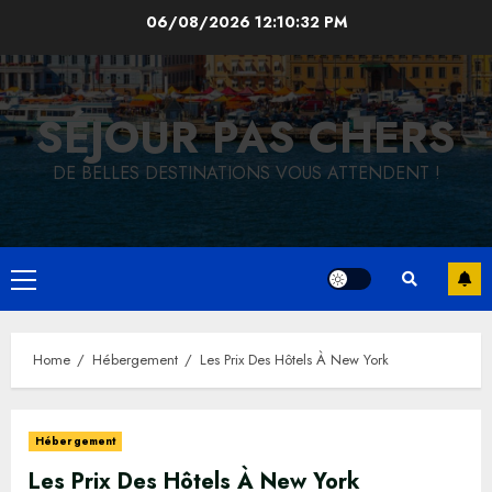
Skip
06/08/2026
12:10:34 PM
to
content
SÉJOUR PAS CHERS
DE BELLES DESTINATIONS VOUS ATTENDENT !
Primary
Menu
Home
Hébergement
Les Prix Des Hôtels À New York
Hébergement
Les Prix Des Hôtels À New York