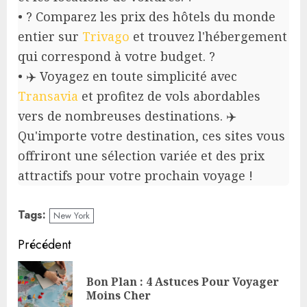
• ? Comparez les prix des hôtels du monde
entier sur
Trivago
et trouvez l'hébergement
qui correspond à votre budget. ?
• ✈️ Voyagez en toute simplicité avec
Transavia
et profitez de vols abordables
vers de nombreuses destinations. ✈️
Qu'importe votre destination, ces sites vous
offriront une sélection variée et des prix
attractifs pour votre prochain voyage !
Tags:
New York
Continue
Précédent
Reading
Bon Plan : 4 Astuces Pour Voyager
Pre
Moins Cher
pos