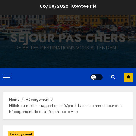
Skip
06/08/2026
10:49:45 PM
to
content
SÉJOUR PAS CHERS
DE BELLES DESTINATIONS VOUS ATTENDENT !
Primary
Menu
Home
Hébergement
Hôtels au meilleur rapport qualité/prix à Lyon : comment trouver un
hébergement de qualité dans cette ville
Hébergement