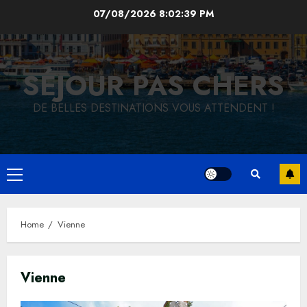
Skip
07/08/2026
8:02:40 PM
to
content
SÉJOUR PAS CHERS
DE BELLES DESTINATIONS VOUS ATTENDENT !
Primary
Menu
Home
Vienne
Vienne