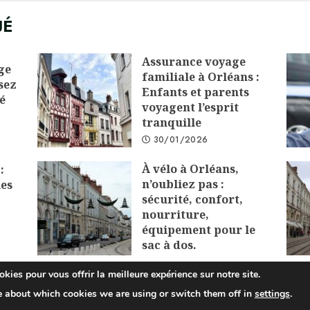
UÉ
Assurance voyage
ge
familiale à Orléans :
sez
Enfants et parents
é
voyagent l’esprit
tranquille
30/01/2026
À vélo à Orléans,
:
n’oubliez pas :
les
sécurité, confort,
nourriture,
équipement pour le
sac à dos.
01/12/2025
kies pour vous offrir la meilleure expérience sur notre site.
e about which cookies we are using or switch them off in
settings
.
opyright © 2025 All rights reserved.
|
ChromeNews
by AF theme