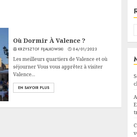
Où Dormir À Valence ?
KRZYSZTOF FIJALKOWSKI
04/01/2023
Les meilleurs quartiers de Valence et où
séjourner Vous vous apprêtez à visiter
Valence...
S
c
EN SAVOIR PLUS
A
E
t
C
v