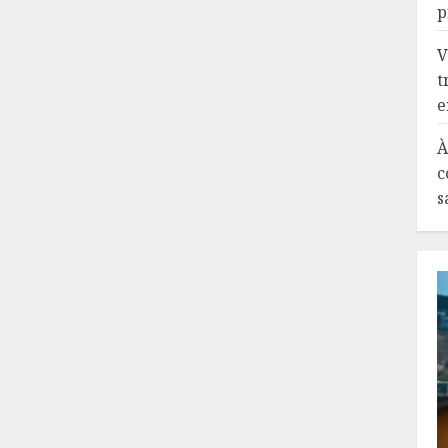
p
V
t
e
À
c
s