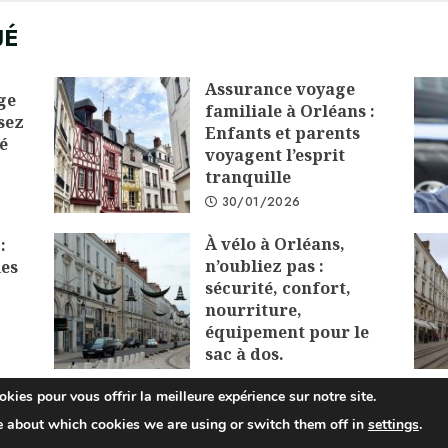
UÉ
Assurance voyage
ge
familiale à Orléans :
sez
Enfants et parents
é
voyagent l’esprit
tranquille
30/01/2026
À vélo à Orléans,
:
n’oubliez pas :
les
sécurité, confort,
nourriture,
équipement pour le
sac à dos.
01/12/2025
kies pour vous offrir la meilleure expérience sur notre site.
e about which cookies we are using or switch them off in
settings
.
opyright © 2025 All rights reserved.
|
ChromeNews
by AF theme