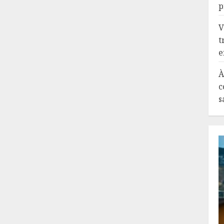
p
V
t
e
À
c
s