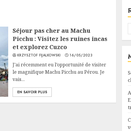
Séjour pas cher au Machu
Picchu : Visitez les ruines incas
et explorez Cuzco
KRZYSZTOF FIJALKOWSKI
16/05/2023
J’ai récemment eu l’opportunité de visiter
le magnifique Machu Picchu au Pérou. Je
S
vais...
c
EN SAVOIR PLUS
A
E
t
C
v