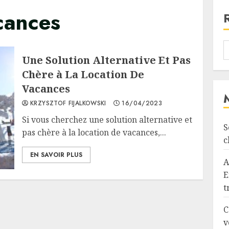
cances
Une Solution Alternative Et Pas
Chère à La Location De
Vacances
KRZYSZTOF FIJALKOWSKI
16/04/2023
Si vous cherchez une solution alternative et
S
pas chère à la location de vacances,...
c
EN SAVOIR PLUS
A
E
t
C
v