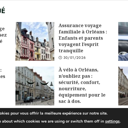
UÉ
Assurance voyage
ge
familiale à Orléans :
sez
Enfants et parents
é
voyagent l’esprit
tranquille
30/01/2026
À vélo à Orléans,
:
n’oubliez pas :
les
sécurité, confort,
nourriture,
équipement pour le
sac à dos.
01/12/2025
kies pour vous offrir la meilleure expérience sur notre site.
e about which cookies we are using or switch them off in
settings
.
opyright © 2025 All rights reserved.
|
ChromeNews
by AF theme