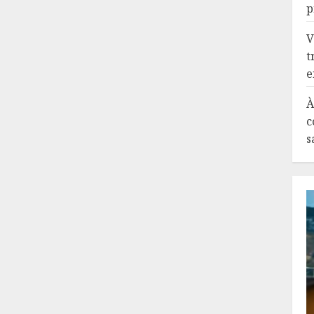
p
V
t
e
À
c
s