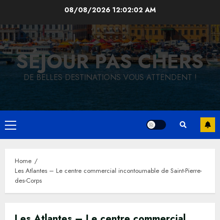
Skip
08/08/2026
12:02:02 AM
to
content
SÉJOUR PAS CHERS
DE BELLES DESTINATIONS VOUS ATTENDENT !
Primary
Menu
Home
Les Atlantes – Le centre commercial incontournable de Saint-Pierre-
des-Corps
Les Atlantes – Le centre commercial