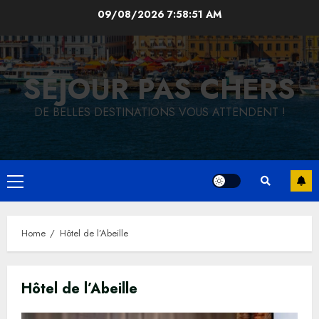
Skip
09/08/2026
7:58:52 AM
to
content
SÉJOUR PAS CHERS
DE BELLES DESTINATIONS VOUS ATTENDENT !
Primary
Menu
Home
Hôtel de l’Abeille
Hôtel de l’Abeille