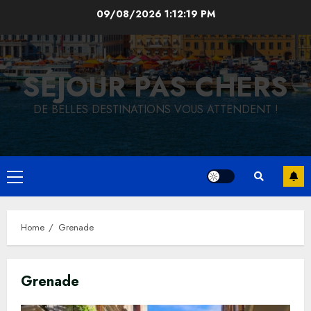
Skip
09/08/2026
1:12:19 PM
to
content
SÉJOUR PAS CHERS
DE BELLES DESTINATIONS VOUS ATTENDENT !
Primary
Menu
Home
Grenade
Grenade