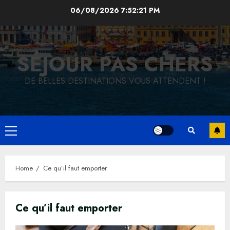
Skip
06/08/2026
7:52:22 PM
to
content
SÉJOUR PAS CHERS
DE BELLES DESTINATIONS VOUS ATTENDENT !
Primary
Menu
Home
Ce qu’il faut emporter
Ce qu’il faut emporter