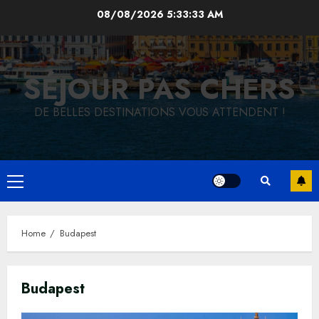
Skip
08/08/2026
5:33:34 AM
to
content
SÉJOUR PAS CHERS
DE BELLES DESTINATIONS VOUS ATTENDENT !
Primary
Menu
Home
Budapest
Budapest