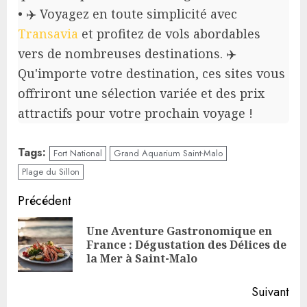
• ✈️ Voyagez en toute simplicité avec
Transavia
et profitez de vols abordables
vers de nombreuses destinations. ✈️
Qu'importe votre destination, ces sites vous
offriront une sélection variée et des prix
attractifs pour votre prochain voyage !
Tags:
Fort National
Grand Aquarium Saint-Malo
Plage du Sillon
Continue
Précédent
Reading
Une Aventure Gastronomique en
Pre
France : Dégustation des Délices de
pos
la Mer à Saint-Malo
Suivant