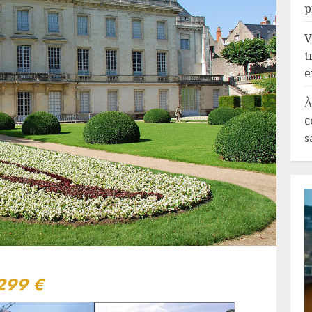
p
V
t
e
À
c
s
 299 €