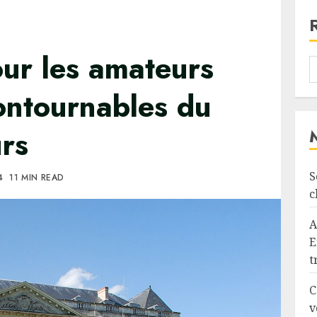
ur les amateurs
contournables du
rs
S
4
11 MIN READ
c
A
E
t
C
v