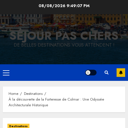
Skip
08/08/2026
9:49:09 PM
to
content
SÉJOUR PAS CHERS
DE BELLES DESTINATIONS VOUS ATTENDENT !
Primary
Menu
Home
Destinations
À la découverte de la Forteresse de Colmar : Une Odyssée
Architecturale Historique
Destinations