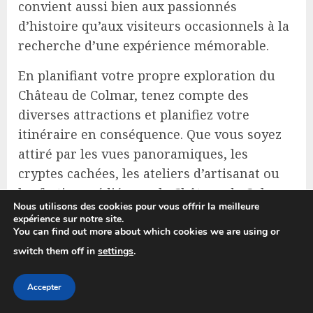
convient aussi bien aux passionnés
d’histoire qu’aux visiteurs occasionnels à la
recherche d’une expérience mémorable.
En planifiant votre propre exploration du
Château de Colmar, tenez compte des
diverses attractions et planifiez votre
itinéraire en conséquence. Que vous soyez
attiré par les vues panoramiques, les
cryptes cachées, les ateliers d’artisanat ou
les festins médiévaux, le Château de Colmar
Nous utilisons des cookies pour vous offrir la meilleure
offre une tapisserie d’expériences qui
expérience sur notre site.
n’attend que d’être dévoilée.
You can find out more about which cookies we are using or
switch them off in
settings
.
? Explorez le Monde sans vous ruiner !
?
Accepter