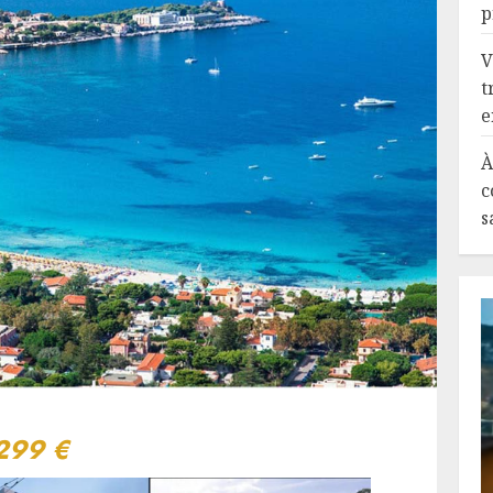
p
V
t
e
À
c
s
 299 €