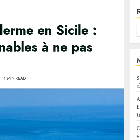
erme en Sicile :
nables à ne pas
S
3
4 MIN READ
c
A
E
t
C
v