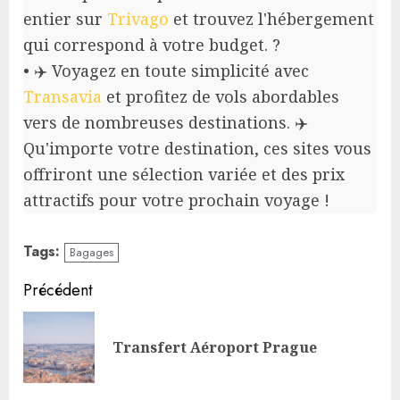
entier sur
Trivago
et trouvez l'hébergement
qui correspond à votre budget. ?
• ✈️ Voyagez en toute simplicité avec
Transavia
et profitez de vols abordables
vers de nombreuses destinations. ✈️
Qu'importe votre destination, ces sites vous
offriront une sélection variée et des prix
attractifs pour votre prochain voyage !
Tags:
Bagages
Continue
Précédent
Reading
Pre
Transfert Aéroport Prague
pos