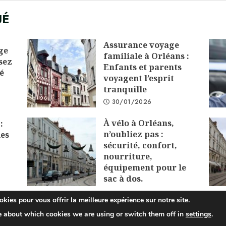
UÉ
Assurance voyage
ge
familiale à Orléans :
sez
Enfants et parents
é
voyagent l’esprit
tranquille
30/01/2026
À vélo à Orléans,
:
n’oubliez pas :
les
sécurité, confort,
nourriture,
équipement pour le
sac à dos.
01/12/2025
kies pour vous offrir la meilleure expérience sur notre site.
e about which cookies we are using or switch them off in
settings
.
opyright © 2025 All rights reserved.
|
ChromeNews
by AF theme