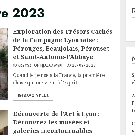
re 2023
Exploration des Trésors Cachés
de la Campagne Lyonnaise :
Pérouges, Beaujolais, Pérouset
et Saint-Antoine-l’Abbaye
KRZYSZTOF FIJALKOWSKI
23/09/2023
Quand je pense à la France, la première
S
chose qui me vient à l’esprit...
c
A
EN SAVOIR PLUS
E
t
Découverte de l’Art à Lyon :
Découvrez les musées et
C
galeries incontournables
v