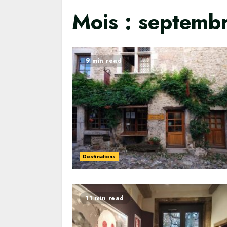
Mois :
septemb
9 min read
Destinations
11 min read