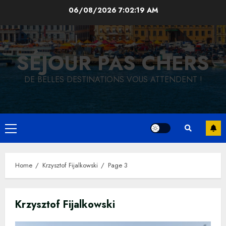
Skip
06/08/2026
7:02:20 AM
to
content
SÉJOUR PAS CHERS
DE BELLES DESTINATIONS VOUS ATTENDENT !
Primary
Menu
Home
Krzysztof Fijalkowski
Page 3
Krzysztof Fijalkowski