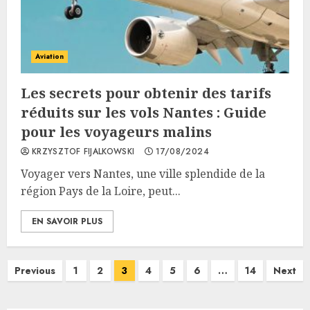
Aviation
Les secrets pour obtenir des tarifs
réduits sur les vols Nantes : Guide
pour les voyageurs malins
KRZYSZTOF FIJALKOWSKI
17/08/2024
Voyager vers Nantes, une ville splendide de la
région Pays de la Loire, peut...
EN SAVOIR PLUS
Pagination
Previous
1
2
3
4
5
6
…
14
Next
des